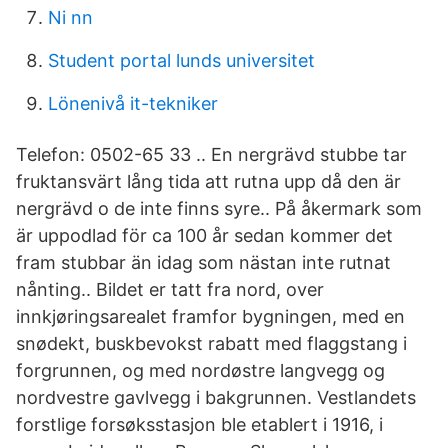
Ni nn
Student portal lunds universitet
Lönenivå it-tekniker
Telefon: 0502-65 33 .. En nergrävd stubbe tar
fruktansvärt lång tida att rutna upp då den är
nergrävd o de inte finns syre.. På åkermark som
är uppodlad för ca 100 år sedan kommer det
fram stubbar än idag som nästan inte rutnat
nånting.. Bildet er tatt fra nord, over
innkjøringsarealet framfor bygningen, med en
snødekt, buskbevokst rabatt med flaggstang i
forgrunnen, og med nordøstre langvegg og
nordvestre gavlvegg i bakgrunnen. Vestlandets
forstlige forsøksstasjon ble etablert i 1916, i