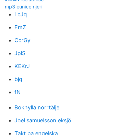
mp3 eunice njeri
LcJq
FmZ
CcrGy
JplS
KEKrJ
bjq
fN
Bokhylla norrtälje
Joel samuelsson eksjö
Takt pa engelska