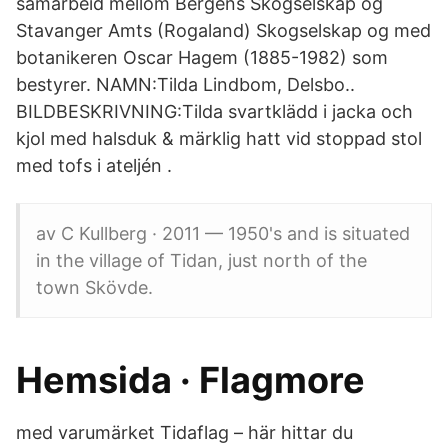
samarbeid mellom Bergens Skogselskap og
Stavanger Amts (Rogaland) Skogselskap og med
botanikeren Oscar Hagem (1885-1982) som
bestyrer. NAMN:Tilda Lindbom, Delsbo..
BILDBESKRIVNING:Tilda svartklädd i jacka och
kjol med halsduk & märklig hatt vid stoppad stol
med tofs i ateljén .
av C Kullberg · 2011 — 1950's and is situated
in the village of Tidan, just north of the
town Skövde.
Hemsida · Flagmore
med varumärket Tidaflag – här hittar du