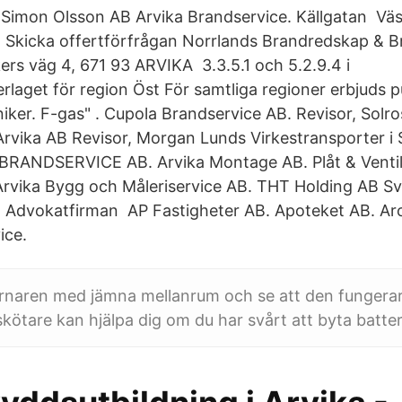
Simon Olsson AB Arvika Brandservice. Källgatan Vä
 Skicka offertförfrågan Norrlands Brandredskap & B
kers väg 4, 671 93 ARVIKA 3.3.5.1 och 5.2.9.4 i
rlaget för region Öst För samtliga regioner erbjuds p
ker. F-gas" . Cupola Brandservice AB. Revisor, Sol
Arvika AB Revisor, Morgan Lunds Virkestransporter 
 BRANDSERVICE AB. Arvika Montage AB. Plåt & Ventil
Arvika Bygg och Måleriservice AB. THT Holding AB S
. Advokatfirman AP Fastigheter AB. Apoteket AB. Ar
ice.
rnaren med jämna mellanrum och se att den fungerar
kötare kan hjälpa dig om du har svårt att byta batteri