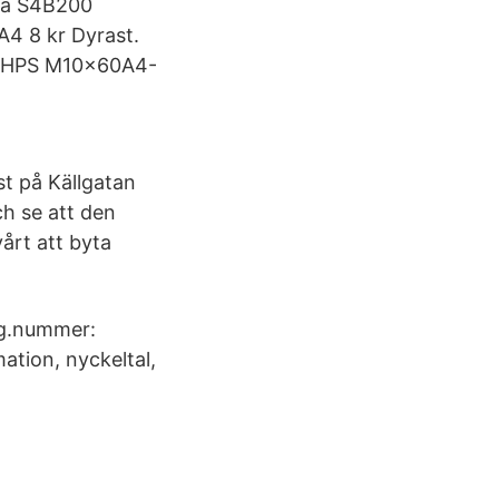
cka S4B200
A4 8 kr Dyrast.
. MHPS M10x60A4-
st på Källgatan
h se att den
årt att byta
rg.nummer:
ation, nyckeltal,