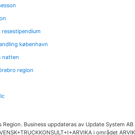
messon
ion
s resestipendium
andling københavn
å natten
örebro region
lc
s Region. Business uppdateras av Update System AB 
r SVENSK+TRUCKKONSULT+I+ARVIKA i området ARVI