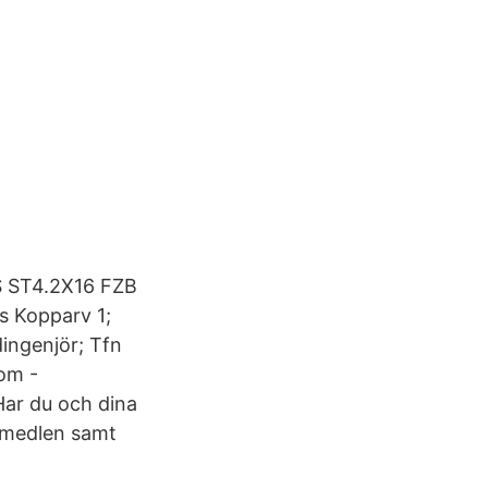
SS ST4.2X16 FZB
ss Kopparv 1;
ingenjör; Tfn
nom -
Har du och dina
kmedlen samt