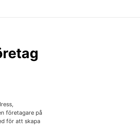
öretag
dress,
en företagare på
ed för att skapa