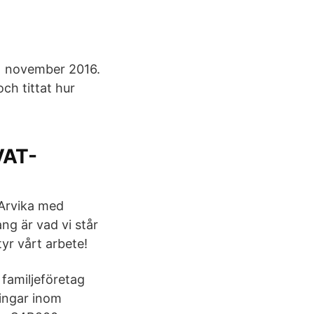
1 november 2016.
ch tittat hur
VAT-
 Arvika med
ng är vad vi står
yr vårt arbete!
familjeföretag
ningar inom