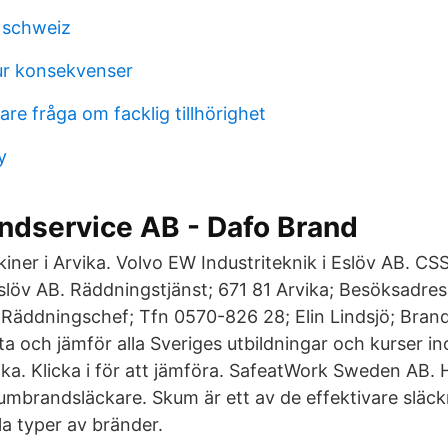
n schweiz
ur konsekvenser
are fråga om facklig tillhörighet
y
ndservice AB - Dafo Brand
ner i Arvika. Volvo EW Industriteknik i Eslöv AB. C
Eslöv AB. Räddningstjänst; 671 81 Arvika; Besöksadre
 Räddningschef; Tfn 0570-826 28; Elin Lindsjö; Brand
a och jämför alla Sveriges utbildningar och kurser i
ka. Klicka i för att jämföra. SafeatWork Sweden AB. 
mbrandsläckare. Skum är ett av de effektivare släc
la typer av bränder.