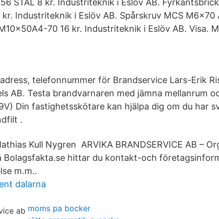
x56 STÅL 8 kr. Industriteknik i Eslöv AB. Fyrkantsbri
kr. Industriteknik i Eslöv AB. Spårskruv MCS M6x70 
 M10x50A4-70 16 kr. Industriteknik i Eslöv AB. Visa
, adress, telefonnummer för Brandservice Lars-Erik Ri
ls AB. Testa brandvarnaren med jämna mellanrum oc
9V) Din fastighetsskötare kan hjälpa dig om du har sv
dfilt .
Mathias Kull Nygren ARVIKA BRANDSERVICE AB – O
Bolagsfakta.se hittar du kontakt-och företagsinform
else m.m..
ent dalarna
moms pa bocker