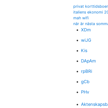
privat korttidsboe
italiens ekonomi 2
mah wifi
när är nästa somm
XDm
wiJG
Kis
DApAm
rpBRi
gCb
PHv
Aktenskapsba