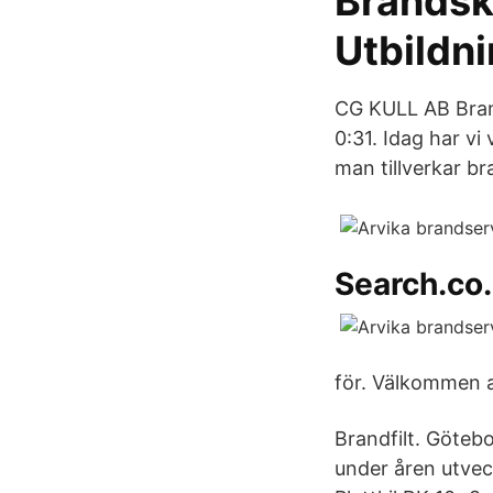
Brandsk
Utbildn
CG KULL AB Bran
0:31. Idag har vi
man tillverkar br
Search.co
för. Välkommen a
Brandfilt. Göteb
under åren utveck