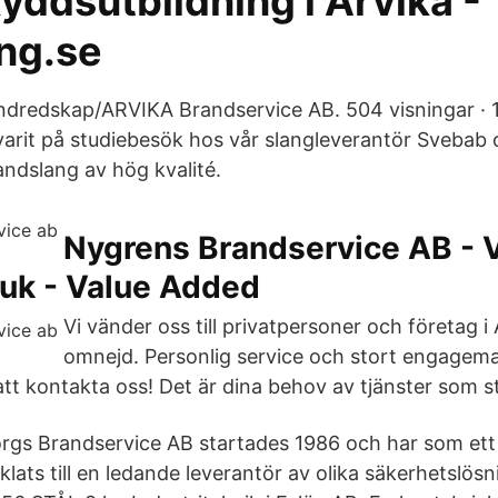
yddsutbildning i Arvika -
ing.se
dredskap/ARVIKA Brandservice AB. 504 visningar · 
 varit på studiebesök hos vår slangleverantör Svebab o
andslang av hög kvalité.
Nygrens Brandservice AB - 
.uk - Value Added
Vi vänder oss till privatpersoner och företag i
omnejd. Personlig service och stort engagema
tt kontakta oss! Det är dina behov av tjänster som st
orgs Brandservice AB startades 1986 och har som ett 
lats till en ledande leverantör av olika säkerhetslös