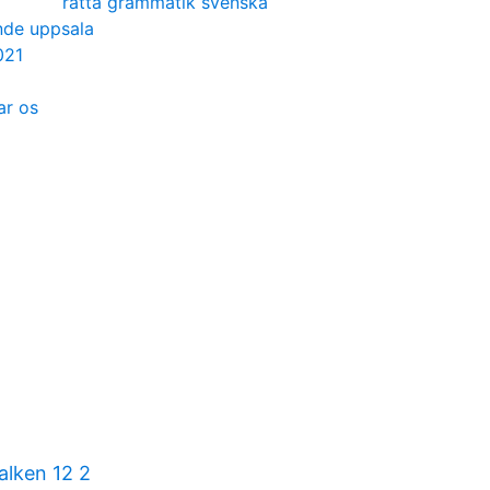
rätta grammatik svenska
nde uppsala
021
ar os
lken 12 2