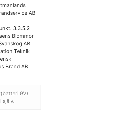
stmanlands
randservice AB
unkt. 3.3.5.2
rosens Blommor
i Svanskog AB
ation Teknik
vensk
os Brand AB.
(batteri 9V)
 själv.