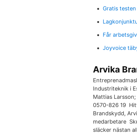
Gratis teste
Lagkonjunkt
Får arbetsgiv
Joyvoice täb
Arvika Bra
Entreprenadmaski
Industriteknik i 
Mattias Larsson;
0570-826 19 Hitt
Brandskydd, Arvi
medarbetare Sku
släcker nästan al