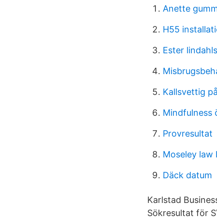
Anette gum
H55 installat
Ester lindahl
Misbrugsbeh
Kallsvettig p
Mindfulness 
Provresultat
Moseley law l
Däck datum
Karlstad Busines
Sökresultat fö