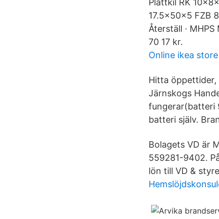
Plattkil RK 10x8
17.5x50x5 FZB 8 
Återställ · MHPS
70 17 kr.
Online ikea store
Hitta öppettider
Järnskogs Hande
fungerar(batteri 
batteri själv. Bran
Bolagets VD är 
559281-9402. På 
lön till VD & styr
Hemslöjdskonsul